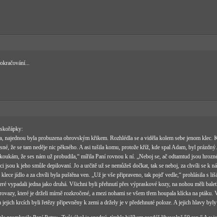
okračování...
 skořápky:
a, najednou byla probuzena obrovským křikem. Rozhlédla se a viděla kolem sebe jenom klec. Kř
jasné, že se tam neděje nic pěkného. A asi tušila komu, protože kříž, kde spal Adam, byl prázdn
 koukám, že ses nám už probudila,“ mířila Paní rovnou k ní. „Neboj se, ač odtamtud jsou hrozn
oci jsou k jeho smůle depilovaní. Jo a určitě už se nemůžeš dočkat, tak se neboj, za chvíli se 
klece jídlo a za chvíli byla puštěna ven. „Už je vše připraveno, tak pojď vedle,“ prohlásila s
které vypadali jedna jako druhá. Všichni byli přehnutí přes výpraskové kozy, na nohou měli bale
provazy, které je drželi mírně rozkročené, a mezi nohami se všem třem houpala klícka na ptáku. 
jejich krcích byli řetězy připevněny k zemi a držely je v předehnuté poloze. A jejich hlavy byl