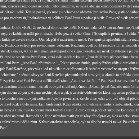
e promluvila Paní Petra: „Tvůj úkol je snadný, tímhle bičíkem rozdáš libovolně 50 ran.“ A v je
ránu, kterou se rozhodneš neudělit, nebo usoudíme, že byla slabá, na konci dostaneš ty dvě rán
ok dát ránu tobě. Teď se pozná, jak moc jsi ochotna se obětovat pro svého Pána, jestli ho vůbe
a pro všechny tři,“ pokračovala ve výkladu Paní Petra a podala ji bičík. Otrokyně bičík převzala 
emítala. Dobře věděla, že nechat si dobrovolně udělit 100 ran nedá, takže tato možnost nepřipa
e nejprve každému udělí po 3 ranách. Třeba pozná svého Pána. Přistoupila k prvnímu a švihla. N
í kukly se ozvalo skučení. Ou, tak příště musí trochu méně. Postupně přizpůsobila sílu na roz
do. Rozhodla se tedy pro rovnoměrné rozložení. Každému udělí po 13 ranách a 11 ran neudělí vů
šlenek a emocí, 48 ran není málo, pravděpodobně si pak nesedne, ale nějak to zvládne a její ře
39. ráně se otočila na Paní Petru, která stále seděla v koutě. „Paní další rány již neudělím a beru 
m Paní Petra. „Ano Paní, přijímám je.“ „Tak se postav támhle, pod ty řetězy zády k otrokům a sv
pila Paní Kateřina, převzala si od ní bičík a ruce připoutala k řetězům vedoucí ze stropu a řetězy
t nebudeme,“ s těmito slovy se Paní Kateřina přesunula před otrokyni, a jakmile to dořekla, d
j!“ zaječela na ní Paní Petra, a udělila další ránu. „Auu, dva, áá tři,…“ Paní Kateřina mezi tím šla
la dvacátou druhou ránu, nechali otrokyni chvíli odpočnout. „Otroci, je váš čas, oba máte 13 ran
átkým dildem do pusy, Adama nechte jak je a pak je zavřete odděleně do klecí, my zatím počkáme
o to dlouho a na otrokyni zadku se objevila první rána. Za chvíli se jeden z otroků objevil před 
e držel bičík a bylo jasné, kam bude mířit. Když otrokyně chtěla sevřít nohy k sobě, otrok, který
ána nebyla silná, bylo to přesně mezi bolestí a slastí. A otrok za ní ji přejel rukou po kundičce.
u obětí na hraní. Rozhodli se, že se nebudou mstít jen za rány při výprasku, ale i za celou svou
o citlivé místo udělili ránu. S tímto otrokyně nepočítala, byli to dlouho trvající muka. Po uděl
 Paní.