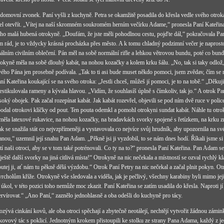
e domovní zvonek. Paní vyšli z kuchyně. Petra se okamžitě posadila do křesla vedle svého otrok
 šel otevřít. „Vítej na naší skromném soukromém herním večírku Adame,“ pronesla Paní Kateřina
ho malá hubená otrokyně. „Doufám, že jste měli pohodlnou cestu, pojďte dál,“ pokračovala Paní
em rád, je to vždycky krásná procházka přes město. A k tomu chladný podzimní večer je naprost
álním civilním oblečení. Pán měl na sobě normální rifle a lehkou větrovou bundu, poté co bund
rokyně měla na sobě dlouhý kabát, na nohou kozačky a kolem krku šálu. „No, tak si taky odlož,
vého Pána jen prosebně podívala. „Tak to ti asi bude muset někdo pomoci, jsem zvědav, čím s
 Kateřina koukající se na svého otroka: „Jestli chceš, můžeš jí pomoci, je to na tobě.“ „Děkuj
gestikulovala rameny a kývala hlavou. „Vidím, že souhlasíš úplně s čímkoliv, tak jo.“ A otrok P
oký obojek. Pak začal rozepínat kabát. Jak kabát rozevřel, objevili se pod ním dvě ruce v poli
odal otrokovi klíčky od pout. Ten pouta odemkl a pomohl otrokyni sundat kabát. Náhle tu otrok
měla latexové rukavice, na nohou kozačky, na bradavkách svorky spojené s řetízkem, na krku z
k se snažila stát co nejvzpřímeněji a vystavovala co nejvíce svůj hrudník, aby upozornila na sv
nou,“ uzemnil její snahu Pan Adam. „Pěkně jsi ji vyzdobil, to se nám dnes hodí. Říkali jsme si
tí naši otroci, aby se v tom také potrénovali. Co ty na to?“ pronesla Paní Kateřina. Pan Adam se 
u ještě další svorky na jiná citlivá místa!“ Otrokyně na nic nečekala a místností se ozval rychlý 
utej ji, ať nám tu pěkně dělá výzdobu.“ Otrok Paní Petry na nic nečekal a začal plnit pokyn. O
vrcholům kříže. Otrokyně vše sledovala a viděla, jak je pečlivý, všechny karabiny byli mimo její 
ý úkol, v této pozici toho nemůže moc zkazit. Paní Kateřina se zatím usadila do křesla. Naproti jí
ervírovat.“ „Ano Paní,“ zaznělo jednohlasně a oba odešli do kuchyně pro tácy.
ozývá cinkání kovů, ale oba otroci spěchají a zbytečně neotálejí, nechtějí vytvořit žádnou zámin
ovový tác s poklicí. Jednotným krokem přistoupili ke stolku ze strany Pana Adama, každý z jedn