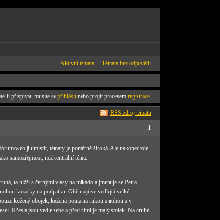
Aktivní témata
Témata bez odpovědi
te-li přispívat, musíte se
přihlásit
nebo projít procesem
registrace
.
RSS zdroj tématu
1
 fórum/web ji umístit, tématy je poměrně široká. Ale nakonec zde
jako samozřejmost, než centrální téma.
uhá, ta nižší s černými vlasy na mikádo a jmenuje se Petra.
 nohou kozačky na podpatku. Obě mají ve vedlejší velké
ě pouze kožený obojek, kožená pouta na rukou a nohou a v
sel. Křesla jsou vedle sebe a před nimi je malý stolek. Na druhé