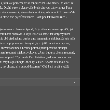
 k jídlu, ale poměrně velké množství BDSM hraček. Je vidět, že
sla. Druhý otrok z tácu rychle bral stahovací pásky a ruce Pana
mítat a otrokyně, která všechno viděla, sebou na kříži také začala
li otroci vše pojišťovat lanem. Postupně tak uvázali ruce k
svým otrokům chováme špatně, že je vůbec neumíme vycvičit, jak
ominanta shazovat, a když už se tak stane, tak dotyčný musí
i nás obě před našimi otroky a mi jim musíme dokázat, že kdo tohle
a se na připoutanou otrokyni, „ty si ještě budeš moci vybrat,
y chovat rozumně a nebude potřeba přistupovat na drsnější
e není rozumné nijak provokovat. „Ano, budu se chovat rozumně,
elnou odpověď,“ pronesla Paní Kateřina, „teď vás dostanou na
ní trápítka ji sundejte, dnes spí v kleci, Adama svléknout na
ch, jak chcete, ať jsou pod dozorem.“ Obě Paní vstali a každá
2