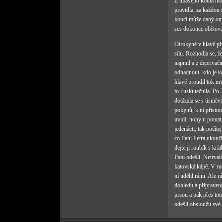
Z tmavého kouta náhl
pravidla, za každou 
konci může daný otr
ses dokonce obětoval
Otrokyně v hlavě př
sílu. Rozhodla se, ž
napnul a z deprivačn
odhadnout, kdo je k
hlavě proudil tok my
to i uskutečnila. Po 
dotázala se s úsměve
pokynů, k ní přistou
uvidí, nohy ti pouta
jedenácti, tak počíte
co Paní Petra ukonči
dejte ji roubík s kr
Paní odešli. Netrval
katovská kápě. V ruc
ní udělil ránu. Ale r
dohledu a připraveno
prsou a pak přes tot
odešli obsloužit své