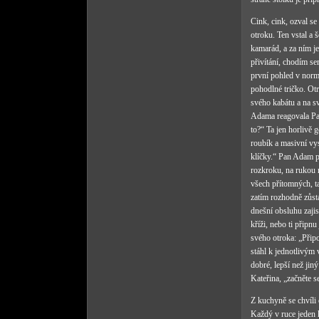
Cink, cink, ozval s
otroku. Ten vstal a
kamarád, a za ním je
přivítání, chodím s
první pohled v norm
pohodlné tričko. Ot
svého kabátu a na s
Adama reagovala Paní
to?“ Ta jen horlivě 
roubík a masivní vys
klíčky.“ Pan Adam p
rozkroku, na rukou 
všech přítomných, ta
zatím rozhodně zůsta
dnešní obsluhu zajis
kříži, nebo ti připn
svého otroka: „Připo
stáhl k jednotlivým 
dobré, lepší než jin
Kateřina, „začněte s
Z kuchyně se chvíli 
Každý v ruce jeden k