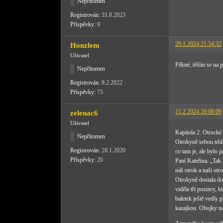
Nepřítomen
Registrován:
31.8.2023
Příspěvky:
9
29.1.2024 21:54:32
Honzlem
Uživatel
Pěkné, těším se na p
Nepřítomen
Registrován:
8.2.2022
Příspěvky:
75
11.2.2024 20:08:09
zelenac6
Uživatel
Kapitola 2. Otrocké
Nepřítomen
Otrokyně sebou trhl
Registrován:
28.1.2020
co tam je, ale bylo 
Příspěvky:
20
Paní Kateřina. „Tak
náš otrok a naši otr
Otrokyně dostala do 
viděla tři postavy, 
baletek ještě vedly 
kazajkou. Obojky na 