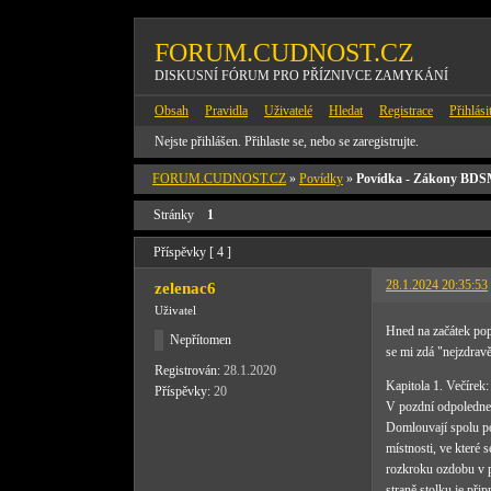
FORUM.CUDNOST.CZ
DISKUSNÍ FÓRUM PRO PŘÍZNIVCE ZAMYKÁNÍ
Obsah
Pravidla
Uživatelé
Hledat
Registrace
Přihlási
Nejste přihlášen.
Přihlaste se, nebo se zaregistrujte.
FORUM.CUDNOST.CZ
»
Povídky
»
Povídka - Zákony BD
Stránky
1
Příspěvky [ 4 ]
28.1.2024 20:35:53
zelenac6
Uživatel
Hned na začátek popr
Nepřítomen
se mi zdá "nejzdravě
Registrován:
28.1.2020
Kapitola 1. Večírek:
Příspěvky:
20
V pozdní odpoledne,
Domlouvají spolu po
místnosti, ve které
rozkroku ozdobu v po
straně stolku je při