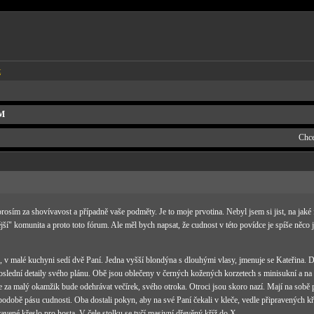
t
SM
Chce
osím za shovívavost a případně vaše podměty. Je to moje prvotina. Nebyl jsem si jist, na jaké
jší" komunita a proto toto fórum. Ale měl bych napsat, že cudnost v této povídce je spíše něco 
 v malé kuchyni sedí dvě Paní. Jedna vyšší blondýna s dlouhými vlasy, jmenuje se Kateřina. Dr
slední detaily svého plánu. Obě jsou oblečeny v černých kožených korzetech s minisukní a na
 se za malý okamžik bude odehrávat večírek, svého otroka. Otroci jsou skoro nazí. Mají na sob
době pásu cudnosti. Oba dostali pokyn, aby na své Paní čekali v kleče, vedle připravených kře
pravené křeslo pro hosta. V čele stolku se tyčí masivní dřevěný kříž do X.