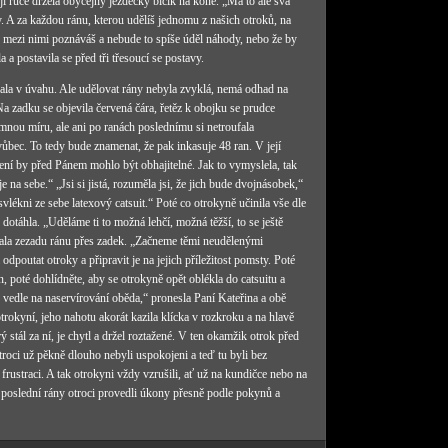
jí ruce držela obyčejný jezdecký bičík na koně. „Má to ale svá
y. A za každou ránu, kterou udělíš jednomu z našich otroků, na
c mezi nimi poznáváš a nebude to spíše úděl náhody, nebo že by
a postavila se před tři třesoucí se postavy.
dala v úvahu. Ale udělovat rány nebyla zvyklá, nemá odhad na
a zadku se objevila červená čára, řetěz k obojku se prudce
umnou míru, ale ani po ranách poslednímu si netroufala
bec. To tedy bude znamenat, že pak inkasuje 48 ran. V její
šení by před Pánem mohlo být obhajitelné. Jak to vymyslela, tak
je na sebe.“ „Jsi si jistá, rozuměla jsi, že jich bude dvojnásobek,“
lékni ze sebe latexový catsuit.“ Poté co otrokyně učinila vše dle
 dotáhla. „Uděláme ti to možná lehčí, možná těžší, to se ještě
ostala zezadu ránu přes zadek. „Začneme těmi neudělenými
 odpoutat otroky a připravit je na jejich příležitost pomsty. Poté
, poté dohlídněte, aby se otrokyně opět oblékla do catsuitu a
 vedle na naservírování oběda,“ pronesla Paní Kateřina a obě
otrokyní, jeho nahotu akorát kazila klícka v rozkroku a na hlavě
 stál za ní, je chytl a držel roztažené. V ten okamžik otrok před
 Otroci už pěkně dlouho nebyli uspokojeni a teď tu byli bez
 frustraci. A tak otrokyni vždy vzrušili, ať už na kundičce nebo na
ení poslední rány otroci provedli úkony přesně podle pokynů a