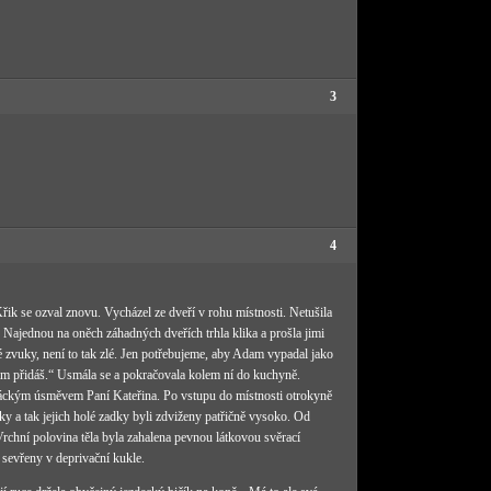
3
4
ik se ozval znovu. Vycházel ze dveří v rohu místnosti. Netušila
ý. Najednou na oněch záhadných dveřích trhla klika a prošla jimi
é zvuky, není to tak zlé. Jen potřebujeme, aby Adam vypadal jako
k nám přidáš.“ Usmála se a pokračovala kolem ní do kuchyně.
 lišáckým úsměvem Paní Kateřina. Po vstupu do místnosti otrokyně
tky a tak jejich holé zadky byli zdviženy patřičně vysoko. Od
Vrchní polovina těla byla zahalena pevnou látkovou svěrací
y sevřeny v deprivační kukle.