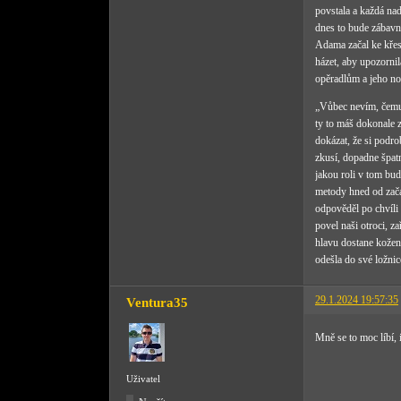
povstala a každá na
dnes to bude zábavný
Adama začal ke křesl
házet, aby upozornil
opěradlům a jeho no
„Vůbec nevím, čemu 
ty to máš dokonale 
dokázat, že si podro
zkusí, dopadne špatn
jakou roli v tom bud
metody hned od začá
odpověděl po chvíli
povel naši otroci, z
hlavu dostane koženo
odešla do své ložnic
29.1.2024 19:57:35
Ventura35
Mně se to moc líbí, 
Uživatel