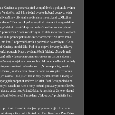
a a Kateřina se postavila před vstupní dveře a pokynula svému
. Ve dveřích stál Pán středně vysoké hubené postavy, jejich
 Kateřina v přivítání a podívala se na otrokyni. „Děkuji za
o ideální.“ Pán i otrokyně vstoupili do domu. Oba vypadali na
u předal otrokovi čekajícímu u dveří, měl na sobě obyčejné
“ poručil Pan Adam své otrokyni. Ta stále měla ruce v kapsách
e mu za tu pomoc pak budeš muset odvděčit.“ Na slova Pana
i, má Paní,“ odpověděl otrok a podíval se na otrokyni: „Co za
aní Kateřiny sundal šálu. Pod ní se objevil červený kuličkový
cejních poutech. Kapsy evidentně byli falešné. „Na tady máš
yně stála v latexovém catsuitu s otvory na prsou a zipem v
miňovaný obojek a v puse roubík. Jak na ní směřovali pohledy
é trápení zavěšené na bradavkách. „S tím nepočítej, svorky ti
 s Petrou, že dnes tvou otrokyni dáme na kříž jako ozdobu a
jen zasmál: „No jistě! Tak se tady přestaň kroutit a mazej ke
klapot jejích podpatků směrem ke kříži. Paní Petra pohlédla na
trokyni nasadil na ruce a nohy kožená pouta a ty pomocí řetězu
dosah, takže nezbývá než čekat. A myslela si, že je to vlastně
 a Paní Petře si sedl Pan Adam. „Tak otroci,“ prohlásila Paní
ku pro trest. Konečně, oba jsou připraveni vyjít z kuchyně.
é strany a tácy položili před něj. Paní Kateřina s Paní Petrou