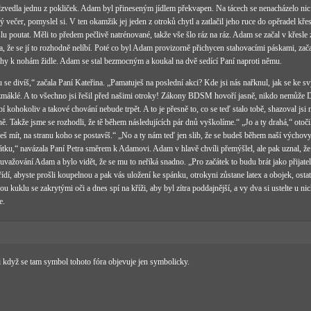
dzvedla jednu z pokliček. Adam byl přineseným jídlem překvapen. Na tácech se nenacházelo nic
 večer, pomyslel si. V ten okamžik jej jeden z otroků chytl a zatlačil jeho ruce do opěradel kře
u poutat. Měli to předem pečlivě natrénované, takže vše šlo ráz na ráz. Adam se začal v křesle z
a, že se jí to rozhodně nelíbí. Poté co byl Adam provizorně přichycen stahovacími páskami, zača
hy k nohám židle. Adam se stal bezmocným a koukal na dvě sedící Paní naproti němu.
se divíš,“ začala Paní Kateřina. „Pamatuješ na poslední akci? Kde jsi nás nařknul, jak se ke 
zmáklé. A to všechno jsi řešil před našimi otroky! Zákony BDSM hovoří jasně, nikdo nemůže D
bí kohokoliv a takové chování nebude trpět. A to je přesně to, co se teď stalo tobě, shazoval js
ě. Takže jsme se rozhodli, že tě během následujících pár dnů vyškolíme.“ „Jo a ty drahá,“ otočil
eš mít, na stranu koho se postavíš.“ „No a ty nám teď jen slib, že se budeš během naší výchov
tku,“ navázala Paní Petra směrem k Adamovi. Adam v hlavě chvíli přemýšlel, ale pak uznal, ž
 uvažování Adam a bylo vidět, že se mu to neříká snadno. „Pro začátek to budu brát jako přijat
ařídí, abyste prošli koupelnou a pak vás uložení ke spánku, otrokyni zůstane latex a obojek, ostat
u kuklu se zakrytými oči a dnes spí na kříži, aby byl zítra poddajnější, a vy dva si ustelte u ni
e.
i když se tam symbol tohoto fóra objevuje jen symbolicky.